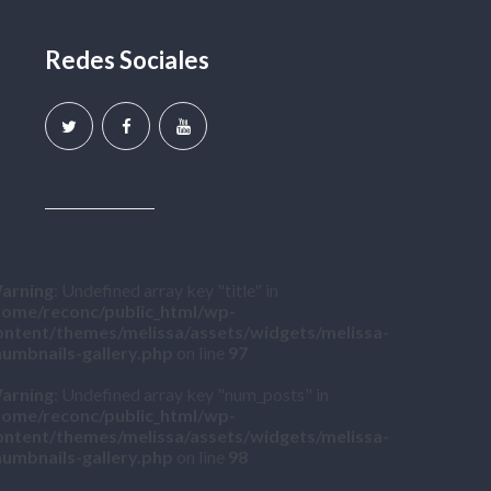
Redes Sociales
arning
: Undefined array key "title" in
home/reconc/public_html/wp-
ontent/themes/melissa/assets/widgets/melissa-
humbnails-gallery.php
on line
97
arning
: Undefined array key "num_posts" in
home/reconc/public_html/wp-
ontent/themes/melissa/assets/widgets/melissa-
humbnails-gallery.php
on line
98