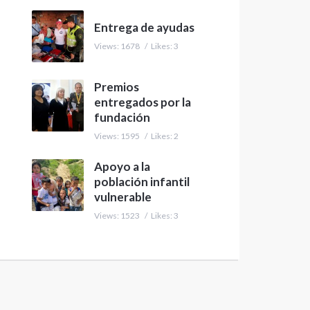
Entrega de ayudas
Views: 1678
/
Likes: 3
Premios
entregados por la
fundación
Views: 1595
/
Likes: 2
Apoyo a la
población infantil
vulnerable
Views: 1523
/
Likes: 3