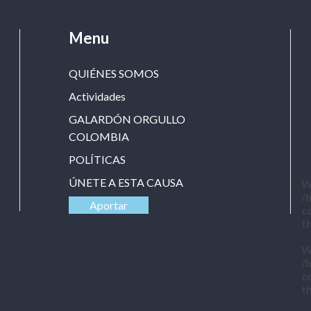
Menu
QUIÉNES SOMOS
Actividades
GALARDÓN ORGULLO
COLOMBIA
POLÍTICAS
ÚNETE A ESTA CAUSA
W
/
Aportar
c
t
W
/
c
t