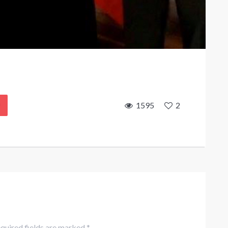
1595
2
equired fields are marked *