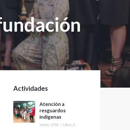
 fundación
Actividades
Atención a
resguardos
indígenas
Views: 1705
/
Likes: 2